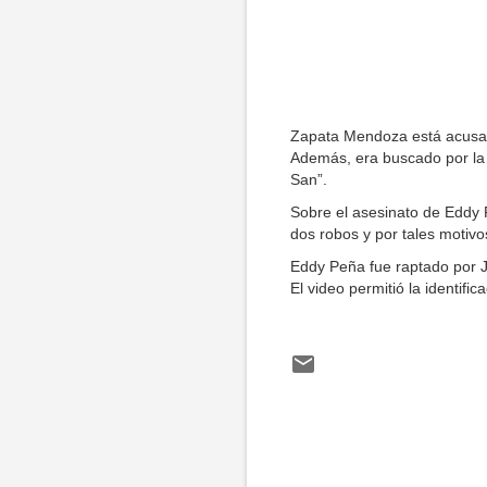
Zapata Mendoza está acusad
Además, era buscado por la 
San”.
Sobre el asesinato de Eddy P
dos robos y por tales motivo
Eddy Peña fue raptado por 
El video permitió la identifi
C
o
m