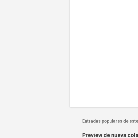
t
a
r
i
o
s
Entradas populares de este
Preview de nueva col