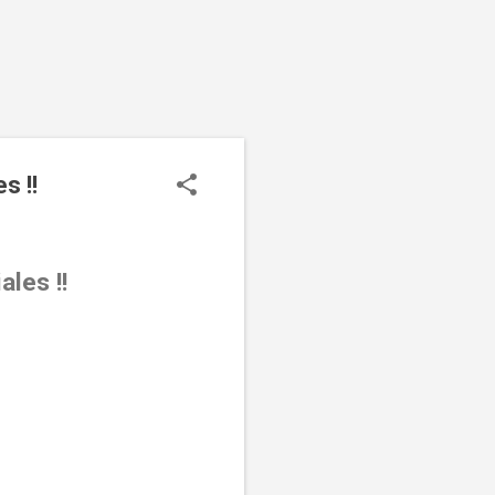
s !!
ales !!